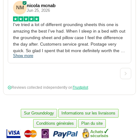
nicola mcnab
NM
Jun 25, 2026
I've tried a lot of different grounding sheets this one is 
I
amazing the best I've had. When I sleep in a bed with out 
1
the grounding sheet and pillow case I feel the difference 
g
the day after. Customers service great. Postage very 
h
quick. So glad I spent that bit more definitely worth the 
w
Show more
S
money xx
p
a
w
w
2
Reviews collected independently on
Trustpilot
3
4
p
c
Sur Groundology
Informations sur les livraisons
5
Conditions générales
Plan du site