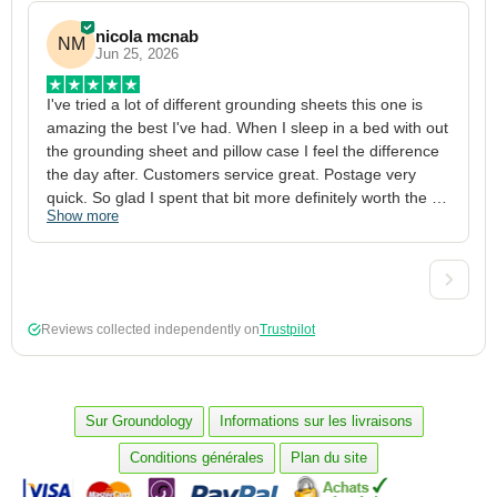
nicola mcnab
NM
Jun 25, 2026
I've tried a lot of different grounding sheets this one is 
I
amazing the best I've had. When I sleep in a bed with out 
1
the grounding sheet and pillow case I feel the difference 
g
the day after. Customers service great. Postage very 
h
quick. So glad I spent that bit more definitely worth the 
w
Show more
S
money xx
p
a
w
w
2
Reviews collected independently on
Trustpilot
3
4
p
c
Sur Groundology
Informations sur les livraisons
5
Conditions générales
Plan du site