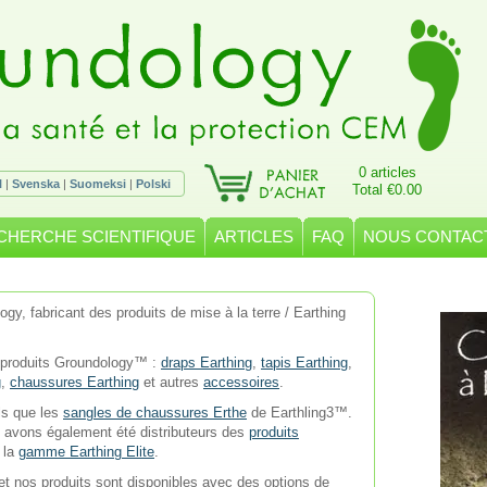
0 articles
l
|
Svenska
|
Suomeksi
|
Polski
Total €0.00
CHERCHE SCIENTIFIQUE
ARTICLES
FAQ
NOUS CONTAC
logy, fabricant des produits de mise à la terre / Earthing
 produits Groundology™ :
draps Earthing
,
tapis Earthing
,
g
,
chaussures Earthing
et autres
accessoires
.
ls que les
sangles de chaussures Erthe
de Earthling3™.
 avons également été distributeurs des
produits
 la
gamme Earthing Elite
.
et nos produits sont disponibles avec des options de