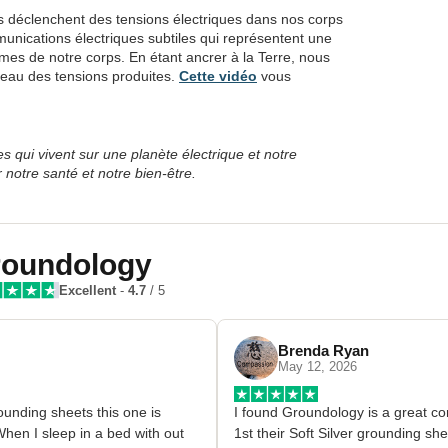
s déclenchent des tensions électriques dans nos corps
munications électriques subtiles qui représentent une
tèmes de notre corps. En étant ancrer à la Terre, nous
veau des tensions produites.
Cette vidéo
vous
 qui vivent sur une planète électrique et notre
r notre santé et notre bien-être.
oundology
Excellent
-
4.7
/ 5
Brenda Ryan
May 12, 2026
grounding sheets this one is 
I found Groundology is a great co
hen I sleep in a bed with out 
1st their Soft Silver grounding she