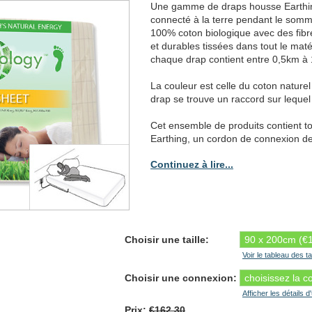
Une gamme de draps housse Earthing
connecté à la terre pendant le somm
100% coton biologique avec des fibr
et durables tissées dans tout le matér
chaque drap contient entre 0,5km à 1
La couleur est celle du coton naturel
drap se trouve un raccord sur lequel
Cet ensemble de produits contient tou
Earthing, un cordon de connexion de 
Continuez à lire...
Choisir une taille:
Voir le tableau des ta
Choisir une connexion:
Afficher les détails d
Prix:
€162.30