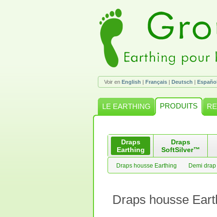
Voir en
English
|
Français
|
Deutsch
|
Españo
PRODUITS
LE EARTHING
RE
Draps
Draps
Earthing
SoftSilver™
Draps housse Earthing
Demi drap 
Draps housse Eart