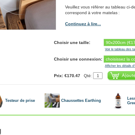
Veuillez vous référer au tableau ci-de
correspond à votre matelas :
Continuez à lire...
Choisir une taille:
Voir le tableau des ta
Choisir une connexion:
Afficher les détails d
Prix: €170.47
Qté:
Les
Testeur de prise
Chaussettes Earthing
Gre
g