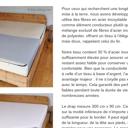
Pour ceux qui recherchent une longé
mise à la terre, nous avons développ
utilise des fibres en acier inoxydabl
comme élément conducteur plutôt que 
mélange exclusif de fibres d’acier in
de polyester, offrant un tissu à l’élég
mais doux, rappelant celui du lin.
Notre tissu contient 30 % d’acier in
suffisamment élevée pour assurer une
restant assez faible pour conserver
confortable. Bien que la conductivité 
à celle d’un tissu à base d’argent, l
avantage majeur : il ne s’oxyde pas 
avec le temps. Cela garantit des per
fiables pendant toute la durée de vie 
nombreuses années.
Le drap mesure 300 cm x 90 cm. Cett
sur la moitié inférieure de n’import
suffisante pour le border. Il peut éga
de la longueur, de la tête aux pieds, a
matelas pour une personne. La zon