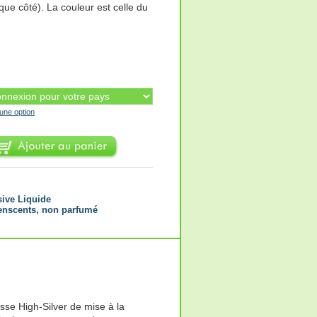
ue côté). La couleur est celle du
'une option
sive Liquide
enscents, non parfumé
se High-Silver de mise à la