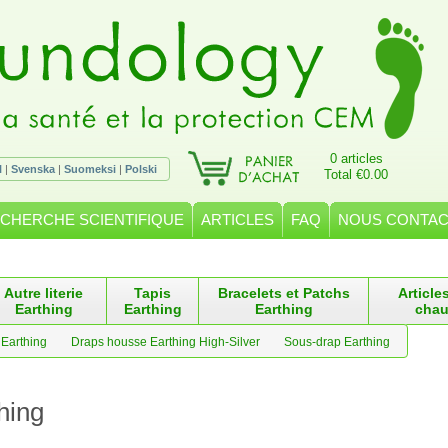
0 articles
l
|
Svenska
|
Suomeksi
|
Polski
Total €0.00
CHERCHE SCIENTIFIQUE
ARTICLES
FAQ
NOUS CONTA
Autre literie
Tapis
Bracelets et Patchs
Article
Earthing
Earthing
Earthing
chau
Earthing
Draps housse Earthing High-Silver
Sous-drap Earthing
hing