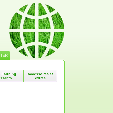
CTER
s Earthing
Accessoires et
ssants
extras