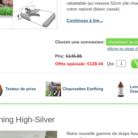
rabattable qui mesure 52cm (de chaq
coton naturel (blanc cassé).
Continuez à lire...
Choisir une connexion:
Afficher les détails d
Prix:
€145.95
Offre spéciale: €128.44
Qté:
Les
Testeur de prise
Chaussettes Earthing
Gre
ing High-Silver
Notre nouvelle gamme de draps hous