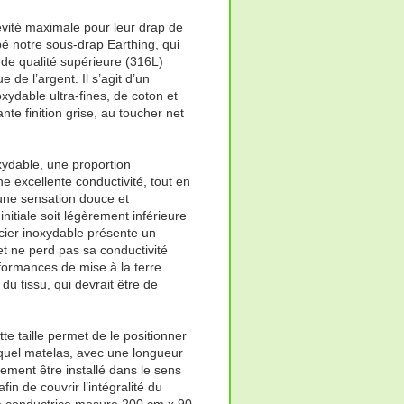
vité maximale pour leur drap de
é notre sous-drap Earthing, qui
e de qualité supérieure (316L)
de l’argent. Il s’agit d’un
oxydable ultra-fines, de coton et
ante finition grise, au toucher net
oxydable, une proportion
 excellente conductivité, tout en
 une sensation douce et
initiale soit légèrement inférieure
’acier inoxydable présente un
et ne perd pas sa conductivité
formances de mise à la terre
du tissu, qui devrait être de
e taille permet de le positionner
e quel matelas, avec une longueur
lement être installé dans le sens
fin de couvrir l’intégralité du
e conductrice mesure 200 cm x 90