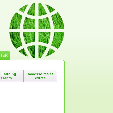
CTER
s Earthing
Accessoires et
ssants
extras