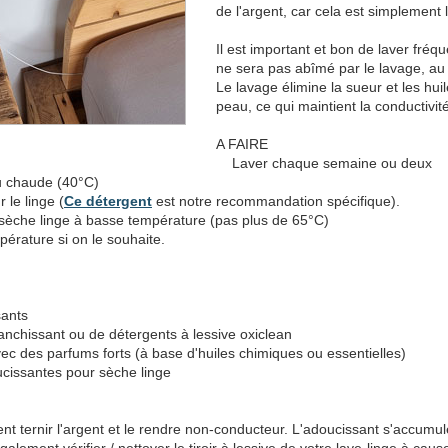
de l'argent, car cela est simplement 
Il est important et bon de laver fréq
ne sera pas abîmé par le lavage, au 
Le lavage élimine la sueur et les hui
peau, ce qui maintient la conductivité
A FAIRE
Laver chaque semaine ou deux
 chaude (40°C)
 le linge (
Ce détergent
est notre recommandation spécifique).
èche linge à basse température (pas plus de 65°C)
rature si on le souhaite.
ants
nchissant ou de détergents à lessive oxiclean
c des parfums forts (à base d'huiles chimiques ou essentielles)
ucissantes pour sèche linge
vent ternir l'argent et le rendre non-conducteur. L'adoucissant s'accumule 