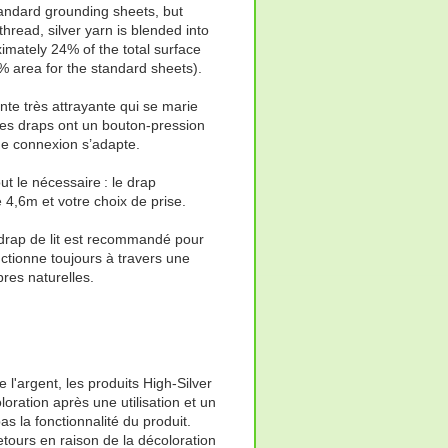
tandard grounding sheets, but
 thread, silver yarn is blended into
imately 24% of the total surface
% area for the standard sheets).
ante très attrayante qui se marie
Les draps ont un bouton-pression
de connexion s’adapte.
t le nécessaire : le drap
4,6m et votre choix de prise.
 drap de lit est recommandé pour
onctionne toujours à travers une
bres naturelles.
 l'argent, les produits High-Silver
oration après une utilisation et un
as la fonctionnalité du produit.
tours en raison de la décoloration