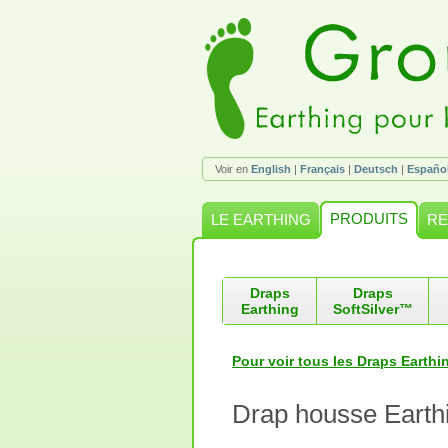
Voir en
English
|
Français
|
Deutsch
|
Españo
PRODUITS
LE EARTHING
RE
Draps
Draps
Earthing
SoftSilver™
Pour voir tous les Draps Earthi
Drap housse Earth