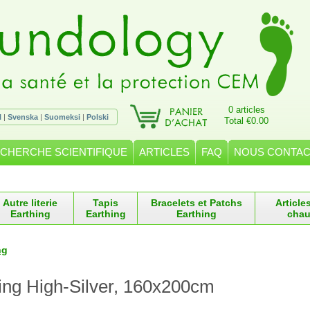
0 articles
l
|
Svenska
|
Suomeksi
|
Polski
Total €0.00
CHERCHE SCIENTIFIQUE
ARTICLES
FAQ
NOUS CONTA
Autre literie
Tapis
Bracelets et Patchs
Article
Earthing
Earthing
Earthing
chau
ng
ing High-Silver, 160x200cm