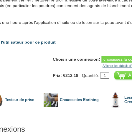
galement vérifier / nettoyer le tiroir à lessive de votre lave-linge à cau
s (en particulier les poudres) contiennent des agents de blanchiment
s une heure après l'application d'huile ou de lotion sur la peau avant d'ut
l'utilisateur pour ce produit
Choisir une connexion:
Afficher les détails d
Prix: €212.18
Quantité:
Les
Testeur de prise
Chaussettes Earthing
Gre
nnexions