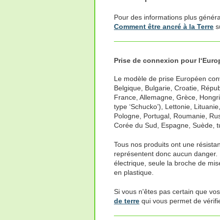
Pour des informations plus général
Comment être ancré à la Terre
su
Prise de connexion pour l‘Euro
Le modèle de prise Européen convi
Belgique, Bulgarie, Croatie, Répu
France, Allemagne, Grèce, Hongrie,
type ‘Schucko’), Lettonie, Lituan
Pologne, Portugal, Roumanie, Russ
Corée du Sud, Espagne, Suède, tu
Tous nos produits ont une résistan
représentent donc aucun danger. 
électrique, seule la broche de mise
en plastique.
Si vous n'êtes pas certain que vo
de terre
qui vous permet de vérifi