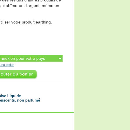
se des résidus d'autres produits de
 qui abîmeront l'argent, même en
iliser votre produit earthing.
'une option
sive Liquide
enscents, non parfumé