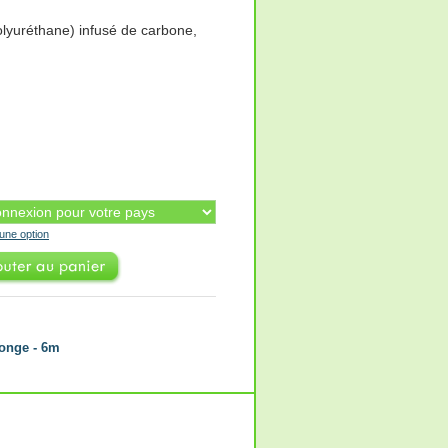
olyuréthane) infusé de carbone,
'une option
longe - 6m