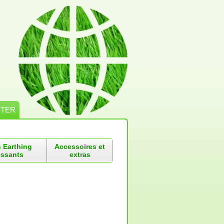
CTER
s Earthing
Accessoires et
ssants
extras