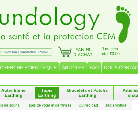
0 articles
l
|
Svenska
|
Suomeksi
|
Polski
Total €0.00
CHERCHE SCIENTIFIQUE
ARTICLES
FAQ
NOUS CONTA
Autre literie
Tapis
Bracelets et Patchs
Article
Earthing
Earthing
Earthing
chau
is de souris
Tapis de yoga et de fitness
Quilted pad
Tapis voiture