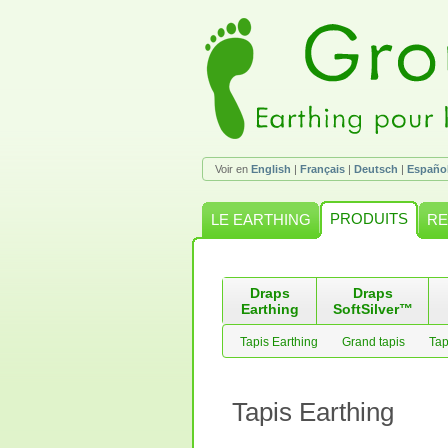
Voir en
English
|
Français
|
Deutsch
|
Españo
PRODUITS
LE EARTHING
RE
Draps
Draps
Earthing
SoftSilver™
Tapis Earthing
Grand tapis
Tap
Tapis Earthing