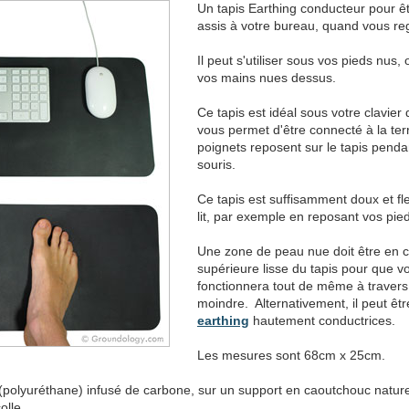
Un tapis Earthing conducteur pour êt
assis à votre bureau, quand vous rega
Il peut s'utiliser sous vos pieds nus
vos mains nues dessus.
Ce tapis est idéal sous votre clavier d
vous permet d'être connecté à la te
poignets reposent sur le tapis pendan
souris.
Ce tapis est suffisamment doux et fle
lit, par exemple en reposant vos pie
Une zone de peau nue doit être en co
supérieure lisse du tapis pour que v
fonctionnera tout de même à travers 
moindre. Alternativement, il peut êtr
earthing
hautement conductrices.
Les mesures sont 68cm x 25cm.
polyuréthane) infusé de carbone, sur un support en caoutchouc naturel t
olle.