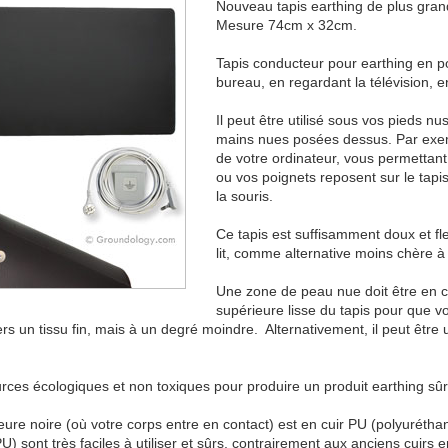
Nouveau tapis earthing de plus grand
Mesure 74cm x 32cm.
Tapis conducteur pour earthing en po
bureau, en regardant la télévision, en
Il peut être utilisé sous vos pieds n
mains nues posées dessus. Par exempl
de votre ordinateur, vous permettant
ou vos poignets reposent sur le tapis
la souris.
Ce tapis est suffisamment doux et fle
lit, comme alternative moins chère 
Une zone de peau nue doit être en co
supérieure lisse du tapis pour que v
s un tissu fin, mais à un degré moindre. Alternativement, il peut être 
.
ces écologiques et non toxiques pour produire un produit earthing sûr 
ure noire (où votre corps entre en contact) est en cuir PU (polyuréthane
) sont très faciles à utiliser et sûrs, contrairement aux anciens cuirs