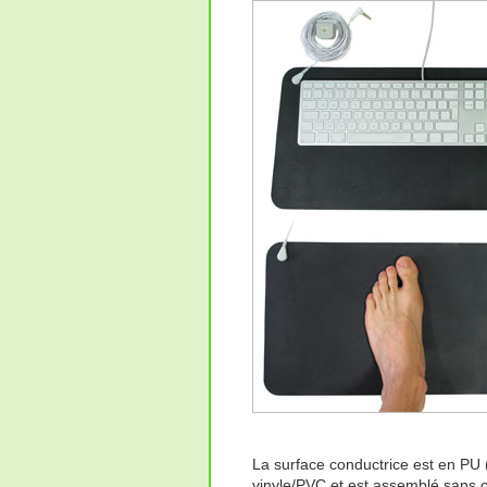
La surface conductrice est en PU (
vinyle/PVC et est assemblé sans c