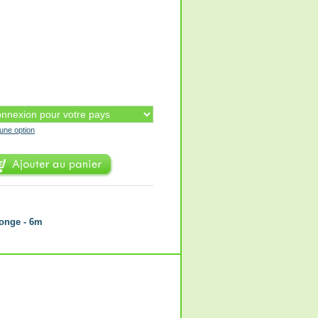
'une option
longe - 6m