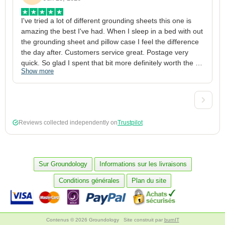
I've tried a lot of different grounding sheets this one is 
I
amazing the best I've had. When I sleep in a bed with out 
1
the grounding sheet and pillow case I feel the difference 
g
the day after. Customers service great. Postage very 
h
quick. So glad I spent that bit more definitely worth the 
w
Show more
S
money xx
p
a
w
w
2
Reviews collected independently on
Trustpilot
3
4
p
c
Sur Groundology
Informations sur les livraisons
5
Conditions générales
Plan du site
Contenus © 2026 Groundology
Site construit par
burnIT