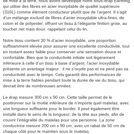
de mise à la terre, nous avons développé notre sous-drap Earthing,
qui utilise des fibres en acier inoxydable de qualité supérieure
(316L) comme élément conducteur plutôt que de l’argent. Il s’agit
d’un mélange exclusif de fibres d’acier inoxydable ultra-fines, de
coton et de polyester, offrant un tissu à l’élégante finition grise, au
toucher net mais doux, rappelant celui du lin.
Notre tissu contient 30 % d’acier inoxydable, une proportion
suffisamment élevée pour assurer une excellente conductivité, tout
en restant assez faible pour conserver une sensation douce et
confortable. Bien que la conductivité initiale soit légèrement
inférieure à celle d’un tissu à base d’argent, l’acier inoxydable
présente un avantage majeur : il ne s’oxyde pas et ne perd pas sa
conductivité avec le temps. Cela garantit des performances de
mise à la terre fiables pendant toute la durée de vie du tissu, qui
devrait être de nombreuses années.
Le drap mesure 300 cm x 90 cm. Cette taille permet de le
positionner sur la moitié inférieure de n’importe quel matelas, avec
une longueur suffisante pour le border. Il peut également être
installé dans le sens de la longueur, de la tête aux pieds, afin de
couvrir l’intégralité du matelas pour une personne. La zone
conductrice mesure 200 cm x 90 cm, avec un rabat de 50 cm de
chaque côté pour le maintien sous le matelas.