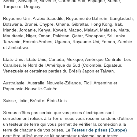
Serbie, Slovaquie, Slovénie, Corée du Sud, Espagne, Suède,
Turquie et Uruguay.
Royaume-Uni : Arabie Saoudite, Royaume de Bahreïn, Bangladesh,
Botswana, Brunei, Chypre, Ghana, Gibraltar, Hong Kong, Irak,
Irlande, Jordanie, Kenya, Koweït, Macao, Malawi, Malaisie, Malte,
Mauritanie, Niger, Oman, Pakistan, Qatar, Singapour, Sri Lanka,
Tanzanie, Emirats Arabes, Uganda, Royaume-Uni, Yemen, Zambie
et Zimbabwe.
Etats-Unis : Etats-Unis, Canada, Mexique, Amérique Centrale, Les
Caraïbes, le Nord de l'Amérique du Sud (Colombie, Equateur,
Venezuela et certaines parties du Brésil) Japon et Taiwan.
Australasie : Australie, Nouvelle-Zélande, Fidji, Argentine et
Papouasie-Nouvelle-Guinée.
Suisse, Italie, Brésil et États-Unis.
Si vous n'êtes pas certain que vos prises électriques sont
correctement reliées à la Terre, nous vous recommandons d'utiliser
un testeur de terre qui vous permet de vérifier la connexion à la
terre de chacune de vos prises. Le
Testeur de prises (Europe)
peut être utilisé avec ce kit adaptateur universel pour tester