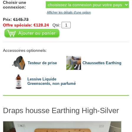
Choisir une
connexion:
Afficher les détails d'une option
Prix:
€145.73
Offre spéciale: €128.24
Qté:
Accessoires optionnels:
Testeur de prise
Chaussettes Earthing
Lessive Liquide
Greenscents, non parfumé
Draps housse Earthing High-Silver