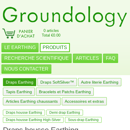
0 articles
Total €0.00
LE EARTHING
PRODUITS
RECHERCHE SCIENTIFIQUE
ARTICLES
FAQ
NOUS CONTACTER
Draps Earthing
Draps SoftSilver™
Autre literie Earthing
Tapis Earthing
Bracelets et Patchs Earthing
Articles Earthing chaussants
Accessoires et extras
Draps housse Earthing
Demi drap Earthing
Draps housse Earthing High-Silver
Sous-drap Earthing