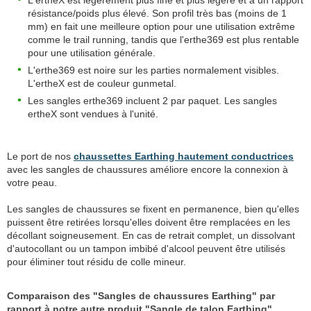
L'ertheX est légèrement plus fine et plus légère et a un rapport
résistance/poids plus élevé. Son profil très bas (moins de 1
mm) en fait une meilleure option pour une utilisation extrême
comme le trail running, tandis que l'erthe369 est plus rentable
pour une utilisation générale.
L'erthe369 est noire sur les parties normalement visibles.
L'ertheX est de couleur gunmetal.
Les sangles erthe369 incluent 2 par paquet. Les sangles
ertheX sont vendues à l'unité.
Le port de nos
chaussettes Earthing hautement conductrices
avec les sangles de chaussures améliore encore la connexion à
votre peau.
Les sangles de chaussures se fixent en permanence, bien qu'elles
puissent être retirées lorsqu'elles doivent être remplacées en les
décollant soigneusement. En cas de retrait complet, un dissolvant
d'autocollant ou un tampon imbibé d'alcool peuvent être utilisés
pour éliminer tout résidu de colle mineur.
Comparaison des "Sangles de chaussures Earthing" par
rapport à notre autre produit "Sangle de talon Earthing"