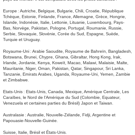
Europe : Autriche, Belgique, Bulgarie, Chili, Croatie, République
Tchèque, Estonie, Finlande, France, Allemagne, Grèce, Hongrie,
Islande, Indonésie, Italie, Lettonie, Lituanie, Luxembourg, Pays-
Bas, Norvège, Pakistan, Pologne, Portugal, Roumanie, Russie,
Serbie, Slovaquie, Slovénie, Corée du Sud, Espagne, Suède,
Turquie et Uruguay.
Royaume-Uni : Arabie Saoudite, Royaume de Bahreïn, Bangladesh,
Botswana, Brunei, Chypre, Ghana, Gibraltar, Hong Kong, Irak,
Irlande, Jordanie, Kenya, Koweït, Macao, Malawi, Malaisie, Malte,
Mauritanie, Niger, Oman, Pakistan, Qatar, Singapour, Sri Lanka,
Tanzanie, Emirats Arabes, Uganda, Royaume-Uni, Yemen, Zambie
et Zimbabwe.
Etats-Unis : Etats-Unis, Canada, Mexique, Amérique Centrale, Les
Caraïbes, le Nord de l'Amérique du Sud (Colombie, Equateur,
Venezuela et certaines parties du Brésil) Japon et Taiwan.
Australasie : Australie, Nouvelle-Zélande, Fidji, Argentine et
Papouasie-Nouvelle-Guinée.
Suisse, Italie, Brésil et États-Unis.