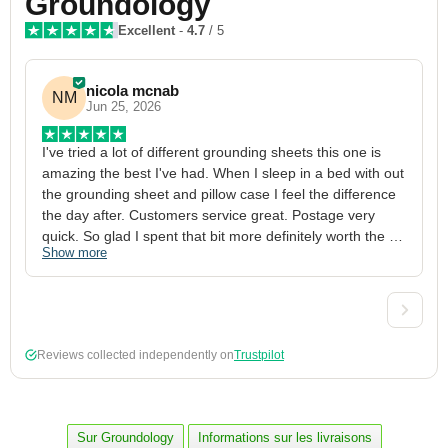
Groundology
Excellent
-
4.7
/ 5
nicola mcnab
NM
Jun 25, 2026
I've tried a lot of different grounding sheets this one is 
I
amazing the best I've had. When I sleep in a bed with out 
1
the grounding sheet and pillow case I feel the difference 
g
the day after. Customers service great. Postage very 
h
quick. So glad I spent that bit more definitely worth the 
w
Show more
S
money xx
p
a
w
w
2
Reviews collected independently on
Trustpilot
3
4
p
c
Sur Groundology
Informations sur les livraisons
5