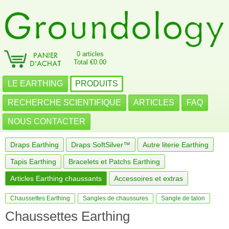
0 articles
Total €0.00
LE EARTHING
PRODUITS
RECHERCHE SCIENTIFIQUE
ARTICLES
FAQ
NOUS CONTACTER
Draps Earthing
Draps SoftSilver™
Autre literie Earthing
Tapis Earthing
Bracelets et Patchs Earthing
Articles Earthing chaussants
Accessoires et extras
Chaussettes Earthing
Sangles de chaussures
Sangle de talon
Chaussettes Earthing