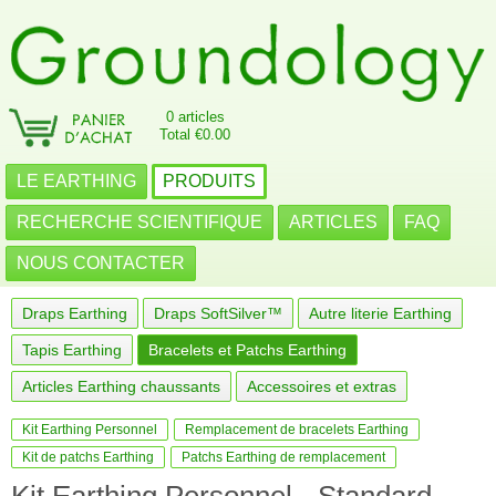
0 articles
Total €0.00
LE EARTHING
PRODUITS
RECHERCHE SCIENTIFIQUE
ARTICLES
FAQ
NOUS CONTACTER
Draps Earthing
Draps SoftSilver™
Autre literie Earthing
Tapis Earthing
Bracelets et Patchs Earthing
Articles Earthing chaussants
Accessoires et extras
Kit Earthing Personnel
Remplacement de bracelets Earthing
Kit de patchs Earthing
Patchs Earthing de remplacement