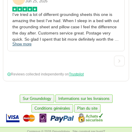
Jun 25, 2026
I've tried a lot of different grounding sheets this one is 
I
amazing the best I've had. When I sleep in a bed with out 
1
the grounding sheet and pillow case I feel the difference 
g
the day after. Customers service great. Postage very 
h
quick. So glad I spent that bit more definitely worth the 
w
Show more
S
money xx
p
a
w
w
2
Reviews collected independently on
Trustpilot
3
4
p
c
Sur Groundology
Informations sur les livraisons
5
Conditions générales
Plan du site
Contenus © 2026 Groundology
Site construit par
burnIT