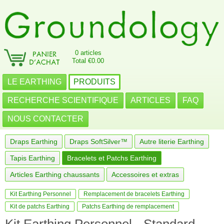
0 articles
Total €0.00
LE EARTHING
PRODUITS
RECHERCHE SCIENTIFIQUE
ARTICLES
FAQ
NOUS CONTACTER
Draps Earthing
Draps SoftSilver™
Autre literie Earthing
Tapis Earthing
Bracelets et Patchs Earthing
Articles Earthing chaussants
Accessoires et extras
Kit Earthing Personnel
Remplacement de bracelets Earthing
Kit de patchs Earthing
Patchs Earthing de remplacement