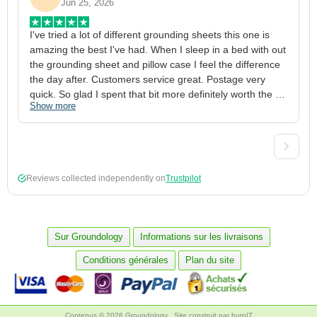
Jun 25, 2026
I've tried a lot of different grounding sheets this one is 
I
amazing the best I've had. When I sleep in a bed with out 
1
the grounding sheet and pillow case I feel the difference 
g
the day after. Customers service great. Postage very 
h
quick. So glad I spent that bit more definitely worth the 
w
Show more
S
money xx
p
a
w
w
2
Reviews collected independently on
Trustpilot
3
4
p
c
Sur Groundology
Informations sur les livraisons
5
Conditions générales
Plan du site
Contenus © 2026 Groundology
Site construit par
burnIT