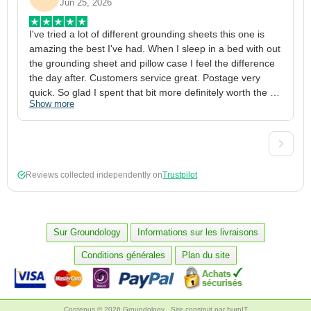
Jun 25, 2026
I've tried a lot of different grounding sheets this one is 
I
amazing the best I've had. When I sleep in a bed with out 
1
the grounding sheet and pillow case I feel the difference 
g
the day after. Customers service great. Postage very 
h
quick. So glad I spent that bit more definitely worth the 
w
Show more
S
money xx
p
a
w
w
2
Reviews collected independently on
Trustpilot
3
4
p
c
Sur Groundology
Informations sur les livraisons
5
Conditions générales
Plan du site
Contenus © 2026 Groundology
Site construit par
burnIT