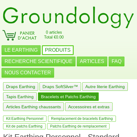
0 articles
Total €0.00
LE EARTHING
PRODUITS
RECHERCHE SCIENTIFIQUE
ARTICLES
FAQ
NOUS CONTACTER
Draps Earthing
Draps SoftSilver™
Autre literie Earthing
Tapis Earthing
Bracelets et Patchs Earthing
Articles Earthing chaussants
Accessoires et extras
Kit Earthing Personnel
Remplacement de bracelets Earthing
Kit de patchs Earthing
Patchs Earthing de remplacement