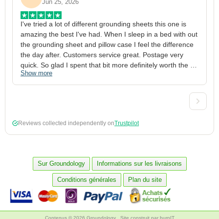
Jun 25, 2026
I've tried a lot of different grounding sheets this one is 
I
amazing the best I've had. When I sleep in a bed with out 
1
the grounding sheet and pillow case I feel the difference 
g
the day after. Customers service great. Postage very 
h
quick. So glad I spent that bit more definitely worth the 
w
Show more
S
money xx
p
a
w
w
2
Reviews collected independently on
Trustpilot
3
4
p
c
Sur Groundology
Informations sur les livraisons
5
Conditions générales
Plan du site
Contenus © 2026 Groundology
Site construit par
burnIT