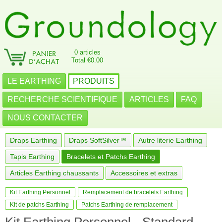
0 articles
Total €0.00
LE EARTHING
PRODUITS
RECHERCHE SCIENTIFIQUE
ARTICLES
FAQ
NOUS CONTACTER
Draps Earthing
Draps SoftSilver™
Autre literie Earthing
Tapis Earthing
Bracelets et Patchs Earthing
Articles Earthing chaussants
Accessoires et extras
Kit Earthing Personnel
Remplacement de bracelets Earthing
Kit de patchs Earthing
Patchs Earthing de remplacement